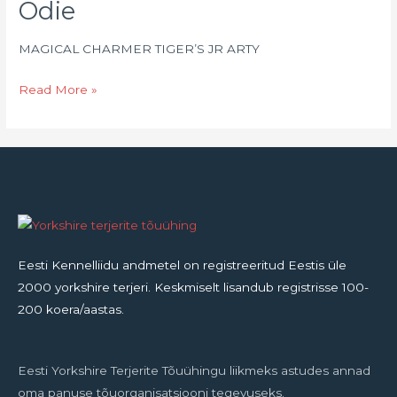
Odie
Odie
MAGICAL CHARMER TIGER’S JR ARTY
Read More »
Eesti Kennelliidu andmetel on registreeritud Eestis üle
2000 yorkshire terjeri. Keskmiselt lisandub registrisse 100-
200 koera/aastas.
Eesti Yorkshire Terjerite Tõuühingu liikmeks astudes annad
oma panuse tõuorganisatsiooni tegevuseks.