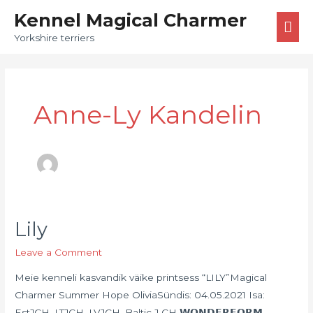
Skip
MA
Kennel Magical Charmer
to
ME
Yorkshire terriers
content
Anne-Ly Kandelin
Lily
Lily
Leave a Comment
Meie kenneli kasvandik väike printsess “LILY”Magical
Charmer Summer Hope OliviaSündis: 04.05.2021 Isa:
EstJCH, LTJCH, LVJCH, Baltic J CH 𝗪𝗢𝗡𝗗𝗘𝗥𝗙𝗢𝗥𝗠