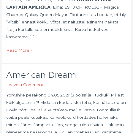
𝗖𝗔𝗣𝗧𝗔𝗜𝗡 𝗔𝗠𝗘𝗥𝗜𝗖𝗔 Ema: EST J CH; ROUJCH Magical
Charmer Qalaxy Queen Mayan Tõutunnistus Loodan, et Lily
“viitsib” ennast kokku võtta, et näitustel esinema hakata.
No ja kui talle see ei meeldi, siis … Karva hetkel veel
kasvatame […]
Read More »
American Dream
American
Dream
Leave a Comment
Yorkshire pesakond 04.05.2021 (3 poissi ja 1 tüdruk) Millest
kõik alguse sai?! Mida siin kodus ikka teha, kui näitusted on
Covidi tõttu pausil ja vuntsikarv meil ei kasva. Loomulikult
võiba peale kutsikaid karvaolukord kordades hullemaks
minna. Jänes šampust ei joo, seega tuleb riskida. Hakkasin
planeerima pesakonda ja EKL andmebaasi läbi kammima.