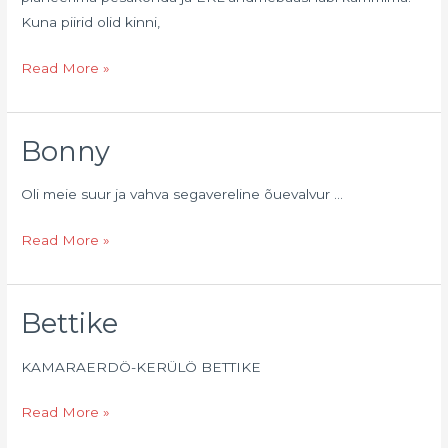
Kuna piirid olid kinni,
Read More »
Bonny
Bonny
Oli meie suur ja vahva segavereline õuevalvur …
Read More »
Bettike
Bettike
KAMARAERDÖ-KERÜLÖ BETTIKE
Read More »