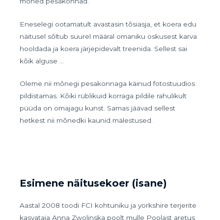
mõned pesakonnad.
Eneselegi ootamatult avastasin tõsiasja, et koera edu
näitusel sõltub suurel määral omaniku oskusest karva
hooldada ja koera järjepidevalt treenida. Sellest sai
kõik alguse …
Oleme nii mõnegi pesakonnaga käinud fotostuudios
pildistamas. Kõiki rüblikuid korraga pildile rahulikult
püüda on omajagu kunst. Samas jäävad sellest
hetkest nii mõnedki kaunid mälestused.
Esimene näitusekoer (isane)
Aastal 2008 toodi FCI kohtuniku ja yorkshire terjerite
kasvataja Anna Zwolinska poolt mulle Poolast aretus