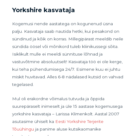
Yorkshire kasvataja
Kogemusi nende aastatega on kogunenud üsna
palju. Kasvataja saab nautida hetki, kui pesakond on
sündinud ja kõik on korras. Millegipärast meeldib neile
sündida öösel või mõnikord tuleb kliinikussegi sõita.
Isiklikult mulle ei meeldi sünnituse lõhnad ja
vastuvõtmine absoluutselt! Kasvataja töö ei ole kerge,
kui teha pühendumisega 24/7. Esimene kuu ei juhtu
miskit huvitavad. Alles 6-8 nädalased kutsid on vahvad
tegelased.
Mul oli erakordne võimalus tutvuda ja õppida
suurepäraselt inimeselt ja üle 15 aastase kogemusega
yorkshire kasvataja – Larissa Klimenkolt. Aastal 2007
asutasime ühiselt ka
Eesti Yorkshire Terjerite
Tõuühingu
ja panime aluse kutsikaomanike