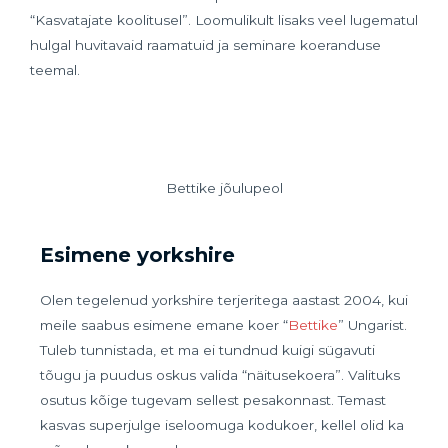
“Kasvatajate koolitusel”. Loomulikult lisaks veel lugematul
hulgal huvitavaid raamatuid ja seminare koeranduse
teemal.
Bettike jõulupeol
Esimene yorkshire
Olen tegelenud yorkshire terjeritega aastast 2004, kui
meile saabus esimene emane koer “
Bettike
” Ungarist.
Tuleb tunnistada, et ma ei tundnud kuigi sügavuti
tõugu ja puudus oskus valida “näitusekoera”. Valituks
osutus kõige tugevam sellest pesakonnast. Temast
kasvas superjulge iseloomuga kodukoer, kellel olid ka