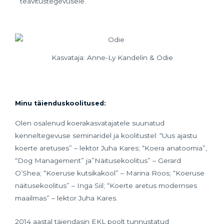
teavitustegevusele.
Kasvataja: Anne-Ly Kandelin & Odie
Minu täienduskoolitused:
Olen osalenud koerakasvatajatele suunatud
kenneltegevuse seminaridel ja koolitustel: “Uus ajastu
koerte aretuses” – lektor Juha Kares; “Koera anatoomia”,
“Dog Management” ja”Näitusekoolitus” – Gerard
O’Shea; “Koeruse kutsikakool” – Marina Roos; “Koeruse
näitusekoolitus” – Inga Siil; “Koerte aretus modernses
maailmas” – lektor Juha Kares.
2014 aastal täiendasin EKL poolt tunnustatud