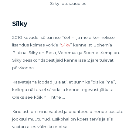
Silky fotostuudios
Silky
2010 kevadel sõitsin ise Tšehhi ja meie kennelisse
lisandus kolmas yorkie “
Silky
” kennelist Bohemia
Platina. Silky on Eesti, Venemaa ja Soome tšempion.
Silky pesakondadest jäid kennelisse 2 järeltulevat
põlvkonda.
Kasvatajana loodad ju alati, et sünniks “pisike ime”,
kellega näitustel särada ja kenneltegevust jätkata.
Oleks see kõik nii lihtne …
Kindlasti on minu vaated ja prioriteedid nende aastate
jooksul muutunud. Esikohal on koera tervis ja siis
vaatan alles välimikule otsa.