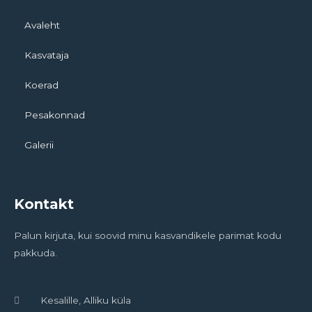
Avaleht
Kasvataja
Koerad
Pesakonnad
Galerii
Kontakt
Palun kirjuta, kui soovid minu kasvandikele parimat kodu
pakkuda.
Kesalille, Alliku küla