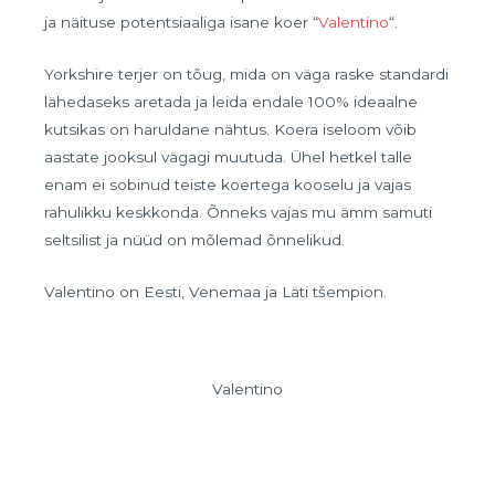
ja näituse potentsiaaliga isane koer “
Valentino
“.
Yorkshire terjer on tõug, mida on väga raske standardi
lähedaseks aretada ja leida endale 100% ideaalne
kutsikas on haruldane nähtus. Koera iseloom võib
aastate jooksul vägagi muutuda. Ühel hetkel talle
enam ei sobinud teiste koertega kooselu ja vajas
rahulikku keskkonda. Õnneks vajas mu ämm samuti
seltsilist ja nüüd on mõlemad õnnelikud.
Valentino on Eesti, Venemaa ja Läti tšempion.
Valentino