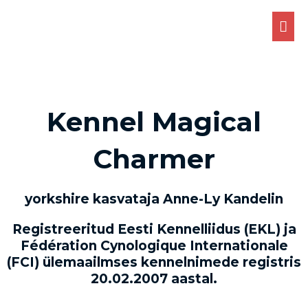
Skip
MA
Kennel Magical Charmer
to
ME
Yorkshire terriers
content
Kennel Magical
Charmer
yorkshire kasvataja Anne-Ly Kandelin
Registreeritud Eesti Kennelliidus (EKL) ja
Fédération Cynologique Internationale
(FCI) ülemaailmses kennelnimede registris
20.02.2007 aastal.