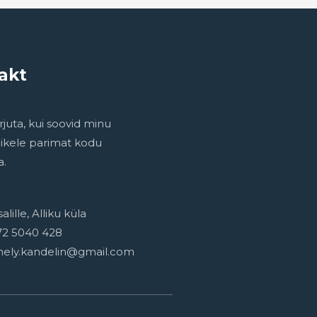
akt
rjuta, kui soovid minu
ikele parimat kodu
a.
alille, Alliku küla
72 5040 428
nely.kandelin@gmail.com