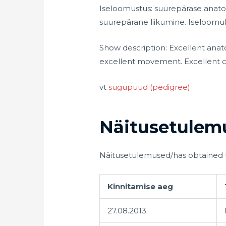
Iseloomustus: suurepärase anato
suurepärane liikumine. Iseloomult
Show description: Excellent anato
excellent movement. Excellent c
vt
sugupuud (pedigree)
Näitusetulem
Näitusetulemused/has obtained th
Kinnitamise aeg
27.08.2013