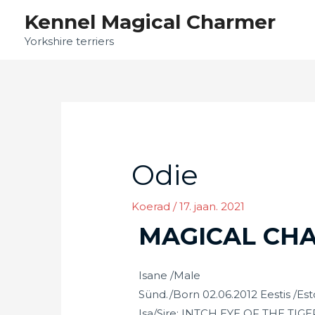
Skip
Kennel Magical Charmer
to
Yorkshire terriers
content
Post
navigation
Odie
Koerad
/
17. jaan. 2021
MAGICAL CHA
Isane /Male
Sünd./Born 02.06.2012 Eestis /Esto
Isa/Sire: INTCH EYE OF THE TI