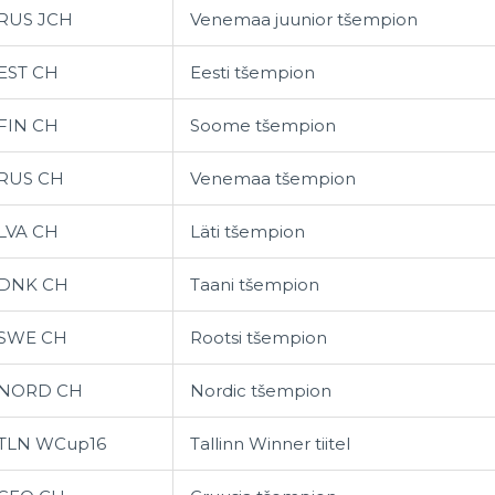
RUS JCH
Venemaa juunior tšempion
EST CH
Eesti tšempion
FIN CH
Soome tšempion
RUS CH
Venemaa tšempion
LVA CH
Läti tšempion
DNK CH
Taani tšempion
SWE CH
Rootsi tšempion
NORD CH
Nordic tšempion
TLN WCup16
Tallinn Winner tiitel