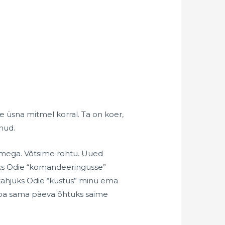
e üsna mitmel korral. Ta on koer,
tnud.
amega. Võtsime rohtu. Uued
läks Odie “komandeeringusse”
 kahjuks Odie “kustus” minu ema
uba sama päeva õhtuks saime