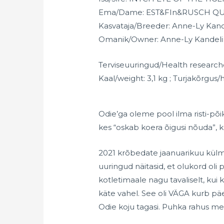
Ema/Dame: EST&FIn&RUSCH QUI
Kasvataja/Breeder: Anne-Ly Kand
Omanik/Owner: Anne-Ly Kandeli
Terviseuuringud/Health researche
Kaal/weight: 3,1 kg ; Turjakõrgus
Odie’ga oleme pool ilma risti-põi
kes “oskab koera õigusi nõuda”, ku
2021 krõbedate jaanuarikuu külm
uuringud näitasid, et olukord ol
kotletimaale nagu tavaliselt, ku
käte vahel. See oli VÄGA kurb p
Odie koju tagasi. Puhka rahus me