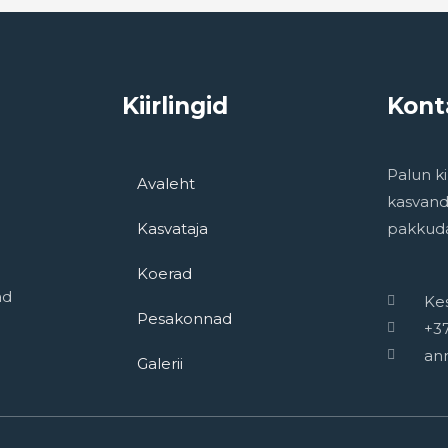
Kiirlingid
Kont
Palun ki
Avaleht
kasvand
Kasvataja
pakkud
Koerad
ad
Kes
Pesakonnad
+3
an
Galerii