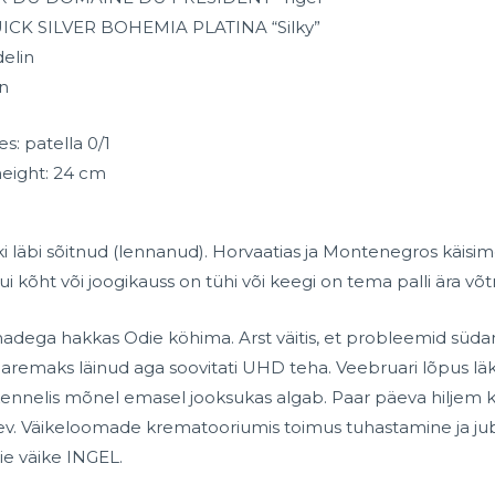
CK SILVER BOHEMIA PLATINA “Silky”
elin
n
s: patella 0/1
/height: 24 cm
ki läbi sõitnud (lennanud). Horvaatias ja Montenegros käisim
i kõht või joogikauss on tühi või keegi on tema palli ära võ
adega hakkas Odie köhima. Arst väitis, et probleemid süd
i paremaks läinud aga soovitati UHD teha. Veebruari lõpus 
i kennelis mõnel emasel jooksukas algab. Paar päeva hiljem
äev. Väikeloomade krematooriumis toimus tuhastamine ja j
ie väike INGEL.