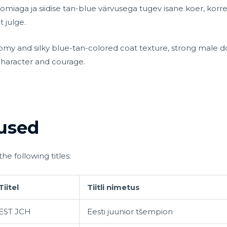
omiaga ja siidise tan-blue värvusega tugev isane koer, ko
 julge.
my and silky blue-tan-colored coat texture, strong male dog
haracter and courage.
used
e following titles:
Tiitel
Tiitli nimetus
EST JCH
Eesti juunior tšempion