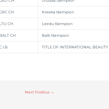
GEO CH
Gruusia tšempion
GRC CH
Kreeka tšempion
LTU CH
Leedu tšempion
BALT CH
Balti tšempion
C.I.B
TITLE OF INTERNATIONAL BEAUT
Next Postitus
→